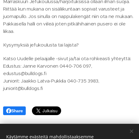
Marraskuun Jefukoulussa/harjoituksissa ollaan ilman suojia.
Riittää kun mukana on sisäliikuntaan sopivat varusteet ja
juomapullo. Jos sinulla on nappulakengät niin ota ne mukaan.
Pakkasella halli on viileä joten pitkähihainen pusero ei ole
liikaa.
Kysymyksiä jefukoulusta tai lajista?
Katso Uudelle pelaajalle -sivut ja/tai ota rohkeasti yhteyttä:
Edustus: Janne Karvonen 0440-706 097,
edustus@bulldogs.fi
Juniorit: Jaakko Latva-Pukkila 040-735 3983,
juniorit@bulldogs.fi
Share
Käytämme evästeitä mahdollistaaksemme