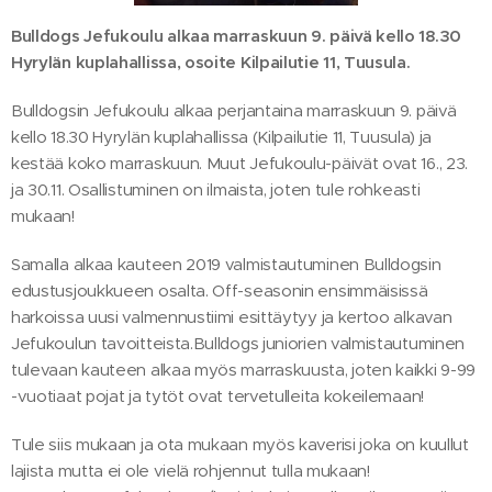
Bulldogs Jefukoulu alkaa marraskuun 9. päivä kello 18.30
Hyrylän kuplahallissa, osoite Kilpailutie 11, Tuusula.
Bulldogsin Jefukoulu alkaa perjantaina marraskuun 9. päivä
kello 18.30 Hyrylän kuplahallissa (Kilpailutie 11, Tuusula) ja
kestää koko marraskuun. Muut Jefukoulu-päivät ovat 16., 23.
ja 30.11. Osallistuminen on ilmaista, joten tule rohkeasti
mukaan!
Samalla alkaa kauteen 2019 valmistautuminen Bulldogsin
edustusjoukkueen osalta. Off-seasonin ensimmäisissä
harkoissa uusi valmennustiimi esittäytyy ja kertoo alkavan
Jefukoulun tavoitteista.Bulldogs juniorien valmistautuminen
tulevaan kauteen alkaa myös marraskuusta, joten kaikki 9-99
-vuotiaat pojat ja tytöt ovat tervetulleita kokeilemaan!
Tule siis mukaan ja ota mukaan myös kaverisi joka on kuullut
lajista mutta ei ole vielä rohjennut tulla mukaan!