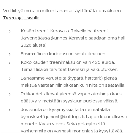
Voit liittyä mukaan milloin tahansa täyttämällä lomakkeen
Treeniajat -sivulla
Kesän treenit Keravalla. Talvella hallitreenit
Järvenpäässä (kunnes Keravalle saadaan oma halli
2026 alusta)
Ensimmäinen kuukausi on sinulle ilmainen
Koko kauden treenimaksu on vain 420 euroa.
Tämän lisäksi tarvitset lisenssin ja vakuutuksen.
Lainaamme varusteita (kypärä, harttarit) pientä
maksua vastaan niin pitkään kuin niitä on saatavilla.
Pelikaudet alkavat yleensä vapun aikoihin ja kausi
päättyy viimeistään syyskuun puolessa välissä.
Jos sinulla on kysymyksiä, laita ne matalalla
kynnyksellä juniorit@bulldogs.fi. Laji on luonnollisesti
monelle täysin vieras. Sekä pelaajilla että
vanhemmilla on varmasti monenlaista kysyttävää.