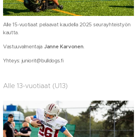
Alle 15-vuotiaat pelaavat kaudella 2025 seurayhteistyön
kautta.
Vastuuvalmentaja
Janne Karvonen
.
Yhteys: juniorit@bulldogs.fi
Alle 13-vuotiaat (U13)