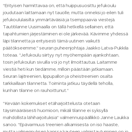
"Erityisen harmittavaa on, että huippusuosittu jefukoulu
joudutaan laittamaan nyt tauolle, mutta onneksi jo eilen tuli
jefukoululaisilta ymmärtäväisiä ja tsemppaavia viestejä.
Tautitilanne Uusimaalla on tällä hetkellä sellainen, että
tapahtumien järjestäminen ei ole järkevää. Kävimme yhdessä
läpi tilannetta ja erityisesti tämä uutinen vaikutti
päätökseemme." seuran puheenjohtaja Jaakko Latva-Pukkila
toteaa. "Jefukoulu siirtyy nyt myöhempään ajankohtaan,
tosin jefukoulun sivuilla voi jo nyt ilmoittautua. Laitamme
viestiä heti kun tiedämme, milloin päästään jatkamaan.
Seuran lajitreenien, lippupallon ja oheistreenien osalta
tarkkaillaan tilannetta. Toiminta jatkuu täydellä teholla,
kunhan tilanne on rauhoittunut."
"Kevään kokemukset etäharjoittelusta otetaan
täysimääräisesti huomioon, mikäli tilanne ei syksyllä
mahdollista lähiharjoituksia" valmennuspäällikkö Janne Laukka
sanoo. "Epävarmuus treenien alkamisesta on iso haaste,
mutta valmennuksen kanssa kauteen valmistautuminen on jo