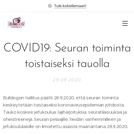
Tule kokeilemaan!
COVID19: Seuran toiminta
toistaiseksi tauolla
29.09.2020
Bulldogsin hallitus päätti 28.9.2020, että seuran toiminta
keskeytetään toistaiseksi koronavirusepidemian johdosta.
Tauko koskee jefukoulua, lajiharjoituksia, seuratilaisuuksia ja
oheistreenejä. Seuran pelaajille, heidän vanhemmilleen ja
jefukoululaisille on ilmoitettu asiasta maanantaina 28.9.2020.