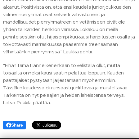
alkanut. Positiivista on, että ensi kaudella juniorijoukkueiden
valmennusryhmät ovat selvästi vahvistuneet ja
mahdollisuudet pienryhmätreenien vetämiseen eivät ole
yhden tai kahden henkilön varassa. Lokakuu on meillä
perinteisestikin ollut hiljaisempi kuukausi harjoitusten osalta ja
toivottavasti marraskuussa pääsemme treenaamaan
vähintäänkin pienryhmissä." Laukka pohtii.
"Eihän tämä tilanne kenenkään toivelistalla ollut, mutta
toisaalta onneksi kausi saatiin pelattua loppuun. Kauden
päättäjäiset pystytään järjestämään myöhemminkin.
Tässäkin kaudessa oli runsaasti juhlittavaa ja muisteltavaa.
Tärkeintä on nyt pelaajien ja heidän läheistensä terveys."
Latva-Pukkila päättää.
Share