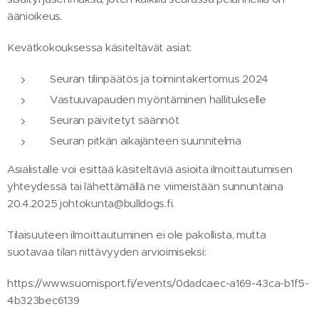
äänioikeus.
Kevätkokouksessa käsiteltävät asiat:
Seuran tilinpäätös ja toimintakertomus 2024
Vastuuvapauden myöntäminen hallitukselle
Seuran päivitetyt säännöt
Seuran pitkän aikajänteen suunnitelma
Asialistalle voi esittää käsiteltäviä asioita ilmoittautumisen
yhteydessä tai lähettämällä ne viimeistään sunnuntaina
20.4.2025 johtokunta@bulldogs.fi.
Tilaisuuteen ilmoittautuminen ei ole pakollista, mutta
suotavaa tilan riittävyyden arvioimiseksi:
https://www.suomisport.fi/events/0dadcaec-a169-43ca-b1f5-
4b323bec6139