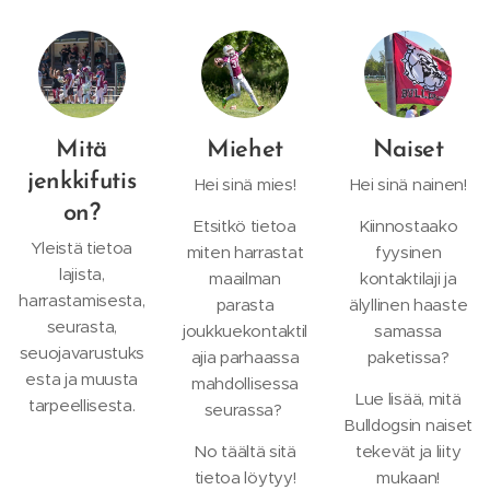
Mitä
Miehet
Naiset
jenkkifutis
Hei sinä mies!
Hei sinä nainen!
on?
Etsitkö tietoa
Kiinnostaako
Yleistä tietoa
miten harrastat
fyysinen
lajista,
maailman
kontaktilaji ja
harrastamisesta,
parasta
älyllinen haaste
seurasta,
joukkuekontaktil
samassa
seuojavarustuks
ajia parhaassa
paketissa?
esta ja muusta
mahdollisessa
Lue lisää, mitä
tarpeellisesta.
seurassa?
Bulldogsin naiset
No täältä sitä
tekevät ja liity
tietoa löytyy!
mukaan!