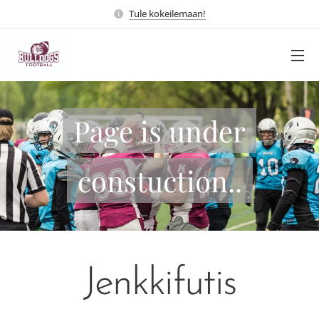
Tule kokeilemaan!
Page is under
constuction..
Jenkkifutis