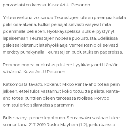
porvoolaisten kanssa. Kuva: Ari JJ Pesonen
Yhteenvetona voi sanoa Teurastajien olleen parempia kaikilla
pelin osa-alueilla. Bullsin pelaajat selvästi väsyivät mitä
pidemmälle peli eteni. Hyökkäyspelissä Bulls ei pystynyt
läpäisemään Teurastajien nopeaa puolustusta. Edellisissä
peleissä loistanut laitahyökkääjä Verneri Rainio oli selvästi
merkitty punakynällä Teurastajien puolustuksen papereissa.
Porvoon nopea puolustus piti Jere Lyytikän jaardit tänään
vähäisinä. Kuva: Ari JJ Pesonen
Katsomosta tavattu kokenut Mikko Ranta-aho totesi pelin
jälkeen, ettei tulos vastannut koko totuutta pelistä. Ranta-
aho totesi punttien olleen tärkeässä roolissa. Porvoo
onnistui erikoistilanteissa paremmin.
Bulls saa nyt pienen lepotauon. Seuraavaksi vastaan tulee
sunnuntaina 21.7.2019 Rusko Mayhem (1-2), jonka kanssa