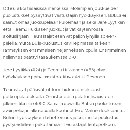
Ottelu alkoi tasaisissa merkeissä. Molempien joukkueiden
puolustukset pysäyttivät vastustajan hyökkäyksen. BULLS ei
saanut omaa juoksupeliään kulkemaan ja sekä Jere Lyytikän
että Teemu Hukkasen juoksut jäivät käytännössä
aloituslinjaan. Teurastajat etenivät paljon lyhyillä screen-
peleillä, mutta Bulls-puolustus kävi repimässä tärkeän
rähmäyksen ensimmäisen neljänneksen lopulla. Ensimmäinen
neljännes päättyi tasalukemissa 0-0.
Jere Lyytikkä (#24) ja Teemu Hukkanen (#56) olivat
hyökkäyksen parhaimmistoa. Kuva: Ari JJ Pesonen
Teurastajat pääsivät johtoon hiukan onnekkaasti
potkunpalautuksella. Onnistuneesti pelatun lisäpisteen
jälkeen tilanne oli 8-0. Samalla downilla Bullsin puolustuksen
avainpelaajiin alkukaudella kuulunut Miro Malinen loukkaantui.
Bullsin hyökkäyksen tehottomuus jatkui, mutta puolustus
pystyi edelleen pakottamaan Teurastajat lentopotkuun.