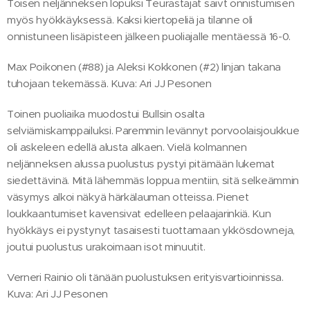
Toisen neljänneksen lopuksi Teurastajat saivt onnistumisen
myös hyökkäyksessä. Kaksi kiertopeliä ja tilanne oli
onnistuneen lisäpisteen jälkeen puoliajalle mentäessä 16-0.
Max Poikonen (#88) ja Aleksi Kokkonen (#2) linjan takana
tuhojaan tekemässä. Kuva: Ari JJ Pesonen
Toinen puoliaika muodostui Bullsin osalta
selviämiskamppailuksi. Paremmin levännyt porvoolaisjoukkue
oli askeleen edellä alusta alkaen. Vielä kolmannen
neljänneksen alussa puolustus pystyi pitämään lukemat
siedettävinä. Mitä lähemmäs loppua mentiin, sitä selkeämmin
väsymys alkoi näkyä härkälauman otteissa. Pienet
loukkaantumiset kavensivat edelleen pelaajarinkiä. Kun
hyökkäys ei pystynyt tasaisesti tuottamaan ykkösdowneja,
joutui puolustus urakoimaan isot minuutit.
Verneri Rainio oli tänään puolustuksen erityisvartioinnissa.
Kuva: Ari JJ Pesonen