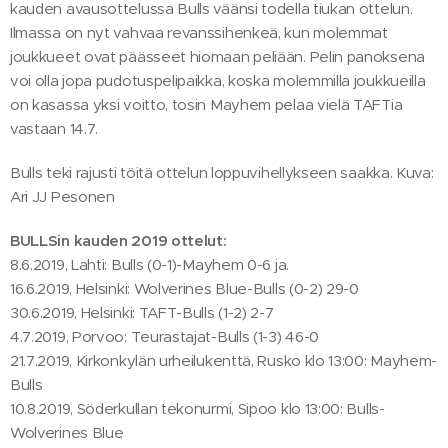
kauden avausottelussa Bulls väänsi todella tiukan ottelun.
Ilmassa on nyt vahvaa revanssihenkeä, kun molemmat
joukkueet ovat päässeet hiomaan peliään. Pelin panoksena
voi olla jopa pudotuspelipaikka, koska molemmilla joukkueilla
on kasassa yksi voitto, tosin Mayhem pelaa vielä TAFTia
vastaan 14.7.
Bulls teki rajusti töitä ottelun loppuvihellykseen saakka. Kuva:
Ari JJ Pesonen
BULLSin kauden 2019 ottelut:
8.6.2019, Lahti: Bulls (0-1)-Mayhem 0-6 ja.
16.6.2019, Helsinki: Wolverines Blue-Bulls (0-2) 29-0
30.6.2019, Helsinki: TAFT-Bulls (1-2) 2-7
4.7.2019, Porvoo: Teurastajat-Bulls (1-3) 46-0
21.7.2019, Kirkonkylän urheilukenttä, Rusko klo 13:00: Mayhem-
Bulls
10.8.2019, Söderkullan tekonurmi, Sipoo klo 13:00: Bulls-
Wolverines Blue