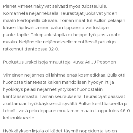
Pienet virheet näkyivät selvästi myös tulostaululla.
Kolmannella neljänneksellä Teurastajat juoksivat yhden
maalin kiertopelillä oikealle. Toinen maali tuli Bullsin pelaajan
käsien läpi livahtaneen pallon tippuessa vastustajan
puolustajalle. Takapuolustajalla oli helppo työ juosta pallo
maaliin. Neljännelle neljännekselle mentäessä peli oli jo
ratkennut tilanteessa 32-0.
Puolustus urakoi isoja minuutteja. Kuva: Ari JJ Pesonen
Viimeinen neljännes oli lähinnä enää kosmetiikkaa. Bulls otti
huonosta tilanteesta kaiken mahdollisen hyödyn irti ja
hyökkäys pelasi neljännet yritykset huonostakin
kenttäasemasta. Tämän seurauksena Teurastajat pääsivät
aloittamaan hyökkäyksensä syvältä Bullsin kenttäalueelta ja
tekivät vielä pelin loppuun muutaman maalin. Lopputulos 46-0
kotijoukkueelle.
Hyökkäyksen linjalla oli kädet täynnä nopeiden ja isojen