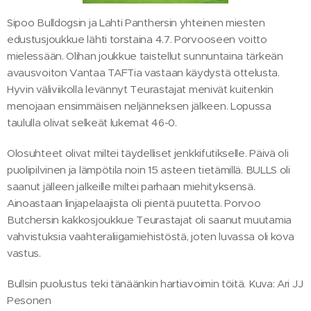
Sipoo Bulldogsin ja Lahti Panthersin yhteinen miesten
edustusjoukkue lähti torstaina 4.7. Porvooseen voitto
mielessään. Olihan joukkue taistellut sunnuntaina tärkeän
avausvoiton Vantaa TAFTia vastaan käydystä ottelusta.
Hyvin väliviikolla levännyt Teurastajat menivät kuitenkin
menojaan ensimmäisen neljänneksen jälkeen. Lopussa
taululla olivat selkeät lukemat 46-0.
Olosuhteet olivat miltei täydelliset jenkkifutikselle. Päivä oli
puolipilvinen ja lämpötila noin 15 asteen tietämillä. BULLS oli
saanut jälleen jalkeille miltei parhaan miehityksensä.
Ainoastaan linjapelaajista oli pientä puutetta. Porvoo
Butchersin kakkosjoukkue Teurastajat oli saanut muutamia
vahvistuksia vaahteraliigamiehistöstä, joten luvassa oli kova
vastus.
Bullsin puolustus teki tänäänkin hartiavoimin töitä. Kuva: Ari JJ
Pesonen