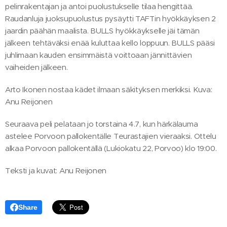
pelinrakentajan ja antoi puolustukselle tilaa hengittää.
Raudanluja juoksupuolustus pysäytti TAFTin hyökkäyksen 2
jaardin päähän maalista. BULLS hyökkäykselle jäi tämän
jälkeen tehtäväksi enää kuluttaa kello loppuun. BULLS pääsi
juhlimaan kauden ensimmäistä voittoaan jännittävien
vaiheiden jälkeen.
Arto Ikonen nostaa kädet ilmaan säkityksen merkiksi. Kuva:
Anu Reijonen
Seuraava peli pelataan jo torstaina 4.7, kun härkälauma
astelee Porvoon pallokentälle Teurastajien vieraaksi. Ottelu
alkaa Porvoon pallokentällä (Lukiokatu 22, Porvoo) klo 19:00.
Teksti ja kuvat: Anu Reijonen
Share