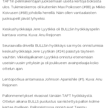
TAFTin pelinrakentajan juoksemaan useita kertoja boksista
ulos. Tukimieskerros oli kuitenkin Max Poikosen (#88) ja Mikko
Koivusen (#68) johdolla hereillä. Näin ollen vantaalaisten
juoksupelit jäivät lyhyeksi.
Keskushyökkääjä Jere Lyytikkä oli BULLSin hyökkäyspelin
kantava voima. Kuva: Anu Reijonen
Seuraavalla drivellä BULLSin hyökkäys sai myös onnistumisia
keskushyökkääjä Jere Lyytikän (#24) päästyä täyteen
vauhtiin. Vikkeläjalkainen Lyytikkä onnistui etenemään
useisiin uusiin yrityksiin ja oli joukkueen avainpelaajia koko
ottelun ajan.
Lentopotkua antamassa Johnson Apanishile (#1). Kuva: Anu
Reijonen
Pallonmenetykset riivasivat tänään TAFT hyökkäystä.
Ottelun aikana BULLS puolustus sai riistettyä pallon kolme
kertaa itselleen. Pallonriistossa onnistuivat Teemu