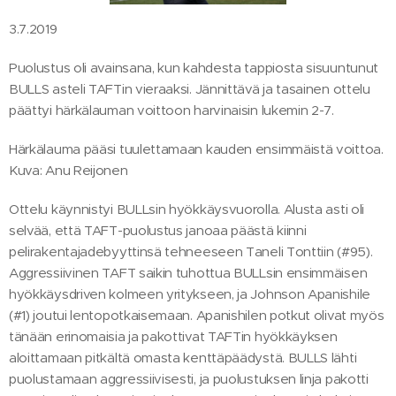
3.7.2019
Puolustus oli avainsana, kun kahdesta tappiosta sisuuntunut
BULLS asteli TAFTin vieraaksi. Jännittävä ja tasainen ottelu
päättyi härkälauman voittoon harvinaisin lukemin 2-7.
Härkälauma pääsi tuulettamaan kauden ensimmäistä voittoa.
Kuva: Anu Reijonen
Ottelu käynnistyi BULLsin hyökkäysvuorolla. Alusta asti oli
selvää, että TAFT-puolustus janoaa päästä kiinni
pelirakentajadebyyttinsä tehneeseen Taneli Tonttiin (#95).
Aggressiivinen TAFT saikin tuhottua BULLsin ensimmäisen
hyökkäysdriven kolmeen yritykseen, ja Johnson Apanishile
(#1) joutui lentopotkaisemaan. Apanishilen potkut olivat myös
tänään erinomaisia ja pakottivat TAFTin hyökkäyksen
aloittamaan pitkältä omasta kenttäpäädystä. BULLS lähti
puolustamaan aggressiivisesti, ja puolustuksen linja pakotti