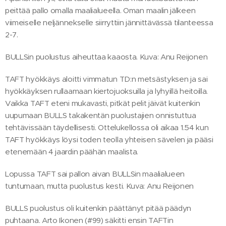
peittää pallo omalla maalialueella. Oman maalin jälkeen
viimeiselle neljännekselle siirryttiin jännittävässä tilanteessa
2-7.
BULLSin puolustus aiheuttaa kaaosta. Kuva: Anu Reijonen
TAFT hyökkäys aloitti vimmatun TD:n metsästyksen ja sai
hyökkäyksen rullaamaan kiertojuoksuilla ja lyhyillä heitoilla.
Vaikka TAFT eteni mukavasti, pitkät pelit jäivät kuitenkin
uupumaan BULLS takakentän puolustajien onnistuttua
tehtävissään täydellisesti. Ottelukellossa oli aikaa 1.54 kun
TAFT hyökkäys löysi toden teolla yhteisen sävelen ja pääsi
etenemään 4 jaardin päähän maalista.
Lopussa TAFT sai pallon aivan BULLSin maalialueen
tuntumaan, mutta puolustus kesti. Kuva: Anu Reijonen
BULLS puolustus oli kuitenkin päättänyt pitää päädyn
puhtaana. Arto Ikonen (#99) säkitti ensin TAFTin