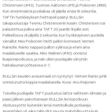
Christensen (#43), Tuomas Aaltonen (#11) ja Poikonen (#88).
Kun ensimmäistä puoliaikaa oli jäljellä enää 16 sekuntia,
TAFTin hyökkäyksen heittopeli päätyi BULLSin
takapuolustaja Teemu Christensenin käsiin. Christensen sai
palautettua palloa aina TAFT 20 jaardin linjalle asti.
Pelikellossa oli jäljellä 2 sekuntia, kun hyökkäyksen puolella
vieraillut Max Poikonen heitti pallon komeasti Verneri
Rainiolle. Rainio nappasi pallon syliinsä ja eteni aina
maalialueelle saakka. Miro Malinen (#40) onnistui
lisäpistepotkussa, ja näin ollen puoliajalle siirryttiin
härkälauman johtaessa 0-7.
BULLSin kauden avausmaali on syntynyt. Verneri Rainio juhlii
onnistunutta koppia maalialueella. Kuva: Anu Reijonen
Toisella puoliajalla TAFT puolustus laittoi vaihteen silmään ja
pääsi jälleen pakottamaan BULLSin lentopotkuun.
Aloitussyöttö kuitenkin lensi metritolkulla potkaisija
Apanishilen yli, eikä tällä ollut muuta mahdollisuutta kuin