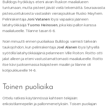
Bulldogs-hyökkäys eteni aivan Ruskon maalialueen
tuntumaan, mutta pisteet jäivät vielä tekemättä. Seuraavasta
pistesuorituksesta vastasikin vierasjoukkue Rusko Mayhem.
Pelinrakentaja
Joni Vatanen
löysi vapaaksi jääneen
laitahyökkääjä
Tuomo Heinosen
, joka kiisi pallon kanssa
maalialueelle. Tilanne tasan 6-6.
Noin minuutti ennen puoliaikaa Bulldogs varmisti tärkeän
taukojohdon, kun pelinrakentaja
Joel Alanen
löysi lyhyellä
syötöllä laitahyökkääjänä pelanneen Ville Roiton. Roitto otti
jalat alleen ja eteni vastustamattomasti maalialueelle. Roitto
itse kävi juoksemassa lisäpisteen maaliin ja tilanne oli
kotijoukkueelle 14-6.
Toinen puoliaika
Ottelu ratkesi käytännössä kahteen tekijään:
erikoistilannepeliin ja pallonmenetyksiin. Toisen puoliajan