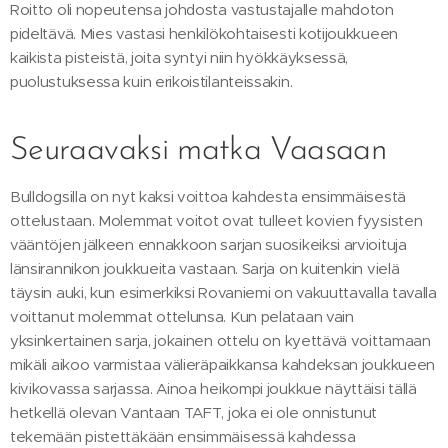
Roitto oli nopeutensa johdosta vastustajalle mahdoton
pideltävä. Mies vastasi henkilökohtaisesti kotijoukkueen
kaikista pisteistä, joita syntyi niin hyökkäyksessä,
puolustuksessa kuin erikoistilanteissakin.
Seuraavaksi matka Vaasaan
Bulldogsilla on nyt kaksi voittoa kahdesta ensimmäisestä
ottelustaan. Molemmat voitot ovat tulleet kovien fyysisten
vääntöjen jälkeen ennakkoon sarjan suosikeiksi arvioituja
länsirannikon joukkueita vastaan. Sarja on kuitenkin vielä
täysin auki, kun esimerkiksi Rovaniemi on vakuuttavalla tavalla
voittanut molemmat ottelunsa. Kun pelataan vain
yksinkertainen sarja, jokainen ottelu on kyettävä voittamaan
mikäli aikoo varmistaa välieräpaikkansa kahdeksan joukkueen
kivikovassa sarjassa. Ainoa heikompi joukkue näyttäisi tällä
hetkellä olevan Vantaan TAFT, joka ei ole onnistunut
tekemään pistettäkään ensimmäisessä kahdessa