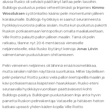
alussa Rusko oli selvästi päättänyt laittaa pelin tasoihin.
Bulldogs-puolustus pelasi virheettömästi ja linjamies
Kimmo
Wossiluksen
syötönkatko käänsi pelin momentumin jälleen
koiralaumalle. Bulldogs-hyökkäys ei saanut seuranneesta
hyökkäysvuorosta palloa sisään, mutta kun puolustus pakotti
Ruskon potkaisemaan lentopotkun omalta maalialueeltaan,
Ville Roitto palautti pallon jälleen maaliin. Tämä oli pelin
ratkaisu, tilanne nyt 20-6 mentäessä viimeiselle
neljännekselle, eikä Rusko löytänyt keinoja
Jonas Lövin
valmentaman puolustuksen ohittamiseen.
Pelin viimeinen neljännes oli lähinnä enää kosmetiikkaa,
mutta siinäkin nähtiin näyttäviä suorituksia. Miltei täydellisen
pelin pelannut Roitto juoksi vielä pallon kiertopelillä maaliin ja
kävi potkaisemassa lisäpisteen haarukkaan. Rusko eteni
seuraavalla hyökkäysvuorollaan päättäväisesti kohti
Bulldogs-päätyä. Bulldogsin puolustuksen linja antoi hyvin
painetta Ruskon pelinrakentaja Vataselle ja hätäisen heiton
katkaisi upeasti yhden käden kopilla Ville Roitto.