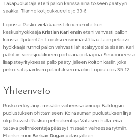
Takapuolustaja eteni pallon kanssa aina toiseen päätyyn
saakka. Tilanne kotijoukkueelle jo 33-6.
Lopussa Rusko vielä kaunisteli numeroita, kun
keskushyökkääjä
Kristian Kari
ensin eteni vahvasti pallon
kanssa läpi kentän. Lopuksi ensimmäistä kauttaan pelaava
hyökkääjä runnoi pallon vahvasti lähietäisyydeltä sisään. Kari
palkittiin vierasjoukkueen parhaana pelaajana. Seuranneessa
lisäpisteyrityksessä pallo päätyi jälleen Roiton käsiin, joka
pinkoi satajaardisen palautuksen maaliin. Lopputulos 35-12.
Yhteenveto
Rusko ei löytänyt missään vaiheessa keinoja Bulldogsin
puolustuksen ohittamiseen. Koiralauman puolustuksen linja
oli jatkuvasti Ruskon pelinrakentaja Vatasen iholla, eikä
taitava pelinrakentaja päässyt missään vaiheessa rytmiin.
Etenkin nuori
Berkan Dugan
pelasi jälleen