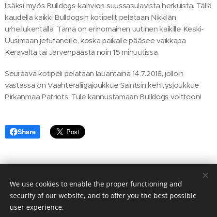
lisäksi myös Bulldogs-kahvion suussasulavista herkuista. Tällä
kaudella kaikki Bulldogsin kotipelit pelataan Nikkilän
urheilukentällä. Tämä on erinomainen uutinen kaikille Keski-
Uusimaan jefufaneille, koska paikalle pääsee vaikkapa
Keravalta tai Järvenpäästä noin 15 minuutissa.
Seuraava kotipeli pelataan lauantaina 14.7.2018, jolloin
vastassa on Vaahteraliigajoukkue Saintsin kehitysjoukkue
Pirkanmaa Patriots. Tule kannustamaan Bulldogs voittoon!
Share
We use cookies to enable the proper functioning and
© 2021
Sipoo Bulldogs ry.
Kaikki oikeudet pidätetään.
security of our website, and to offer you the best possible
user experience.
Cookies