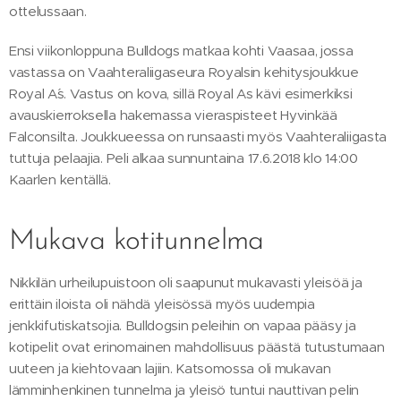
ottelussaan.
Ensi viikonloppuna Bulldogs matkaa kohti Vaasaa, jossa
vastassa on Vaahteraliigaseura Royalsin kehitysjoukkue
Royal A´s. Vastus on kova, sillä Royal As kävi esimerkiksi
avauskierroksella hakemassa vieraspisteet Hyvinkää
Falconsilta. Joukkueessa on runsaasti myös Vaahteraliigasta
tuttuja pelaajia. Peli alkaa sunnuntaina 17.6.2018 klo 14:00
Kaarlen kentällä.
Mukava kotitunnelma
Nikkilän urheilupuistoon oli saapunut mukavasti yleisöä ja
erittäin iloista oli nähdä yleisössä myös uudempia
jenkkifutiskatsojia. Bulldogsin peleihin on vapaa pääsy ja
kotipelit ovat erinomainen mahdollisuus päästä tutustumaan
uuteen ja kiehtovaan lajiin. Katsomossa oli mukavan
lämminhenkinen tunnelma ja yleisö tuntui nauttivan pelin