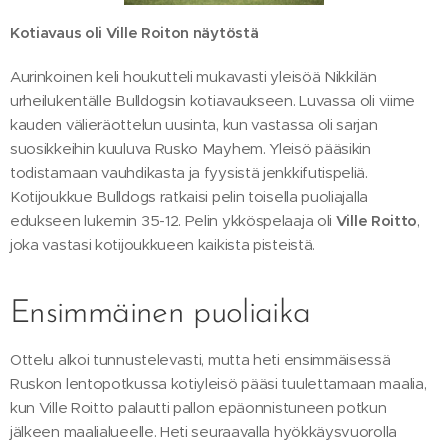
Kotiavaus oli Ville Roiton näytöstä
Aurinkoinen keli houkutteli mukavasti yleisöä Nikkilän
urheilukentälle Bulldogsin kotiavaukseen. Luvassa oli viime
kauden välieräottelun uusinta, kun vastassa oli sarjan
suosikkeihin kuuluva Rusko Mayhem. Yleisö pääsikin
todistamaan vauhdikasta ja fyysistä jenkkifutispeliä.
Kotijoukkue Bulldogs ratkaisi pelin toisella puoliajalla
edukseen lukemin 35-12. Pelin ykköspelaaja oli
Ville Roitto
,
joka vastasi kotijoukkueen kaikista pisteistä.
Ensimmäinen puoliaika
Ottelu alkoi tunnustelevasti, mutta heti ensimmäisessä
Ruskon lentopotkussa kotiyleisö pääsi tuulettamaan maalia,
kun Ville Roitto palautti pallon epäonnistuneen potkun
jälkeen maalialueelle. Heti seuraavalla hyökkäysvuorolla