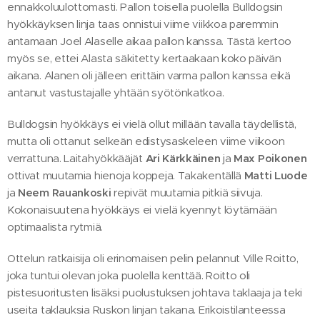
ennakkoluulottomasti. Pallon toisella puolella Bulldogsin
hyökkäyksen linja taas onnistui viime viikkoa paremmin
antamaan Joel Alaselle aikaa pallon kanssa. Tästä kertoo
myös se, ettei Alasta säkitetty kertaakaan koko päivän
aikana. Alanen oli jälleen erittäin varma pallon kanssa eikä
antanut vastustajalle yhtään syötönkatkoa.
Bulldogsin hyökkäys ei vielä ollut millään tavalla täydellistä,
mutta oli ottanut selkeän edistysaskeleen viime viikoon
verrattuna. Laitahyökkääjät
Ari Kärkkäinen
ja
Max Poikonen
ottivat muutamia hienoja koppeja. Takakentällä
Matti Luode
ja
Neem Rauankoski
repivät muutamia pitkiä siivuja.
Kokonaisuutena hyökkäys ei vielä kyennyt löytämään
optimaalista rytmiä.
Ottelun ratkaisija oli erinomaisen pelin pelannut Ville Roitto,
joka tuntui olevan joka puolella kenttää. Roitto oli
pistesuoritusten lisäksi puolustuksen johtava taklaaja ja teki
useita taklauksia Ruskon linjan takana. Erikoistilanteessa