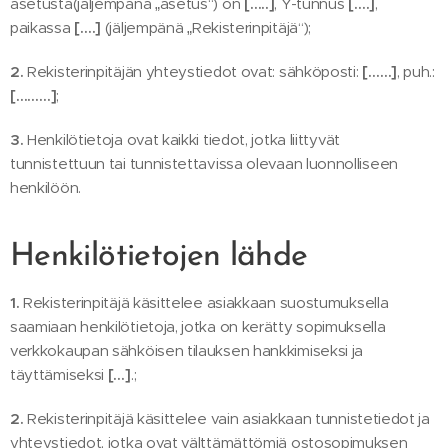
asetusta(jäljempänä „asetus“) on
[…..]
, Y-tunnus
[….]
,
paikassa
[….]
(jäljempänä „Rekisterinpitäjä“);
2.
Rekisterinpitäjän yhteystiedot ovat: sähköposti:
[……]
, puh.:
[………]
;
3.
Henkilötietoja ovat kaikki tiedot, jotka liittyvät
tunnistettuun tai tunnistettavissa olevaan luonnolliseen
henkilöön.
Henkilötietojen lähde
1.
Rekisterinpitäjä käsittelee asiakkaan suostumuksella
saamiaan henkilötietoja, jotka on kerätty sopimuksella
verkkokaupan sähköisen tilauksen hankkimiseksi ja
täyttämiseksi
[…]
.;
2.
Rekisterinpitäjä käsittelee vain asiakkaan tunnistetiedot ja
yhteystiedot, jotka ovat välttämättömiä ostosopimuksen