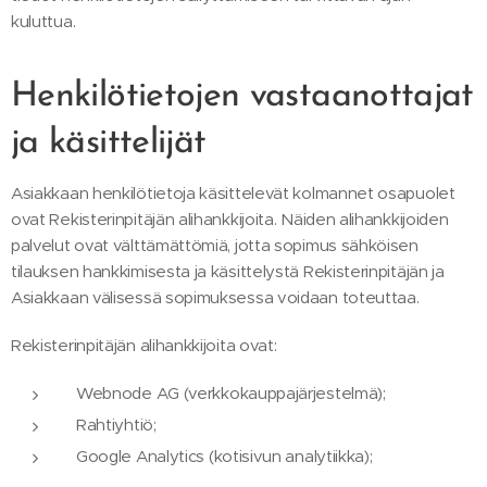
kuluttua.
Henkilötietojen vastaanottajat
ja käsittelijät
Asiakkaan henkilötietoja käsittelevät kolmannet osapuolet
ovat Rekisterinpitäjän alihankkijoita. Näiden alihankkijoiden
palvelut ovat välttämättömiä, jotta sopimus sähköisen
tilauksen hankkimisesta ja käsittelystä Rekisterinpitäjän ja
Asiakkaan välisessä sopimuksessa voidaan toteuttaa.
Rekisterinpitäjän alihankkijoita ovat:
Webnode AG (verkkokauppajärjestelmä);
Rahtiyhtiö;
Google Analytics (kotisivun analytiikka);