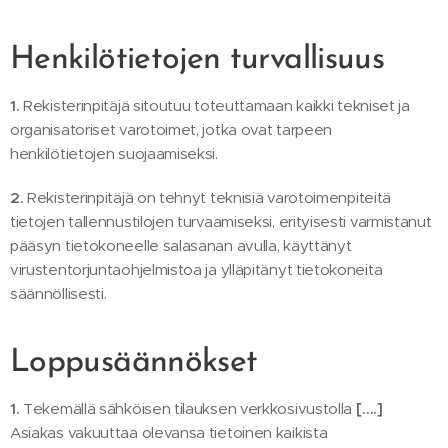
Henkilötietojen turvallisuus
1.
Rekisterinpitäjä sitoutuu toteuttamaan kaikki tekniset ja
organisatoriset varotoimet, jotka ovat tarpeen
henkilötietojen suojaamiseksi.
2.
Rekisterinpitäjä on tehnyt teknisiä varotoimenpiteitä
tietojen tallennustilojen turvaamiseksi, erityisesti varmistanut
pääsyn tietokoneelle salasanan avulla, käyttänyt
virustentorjuntaohjelmistoa ja ylläpitänyt tietokoneita
säännöllisesti.
Loppusäännökset
1.
Tekemällä sähköisen tilauksen verkkosivustolla
[….]
Asiakas vakuuttaa olevansa tietoinen kaikista