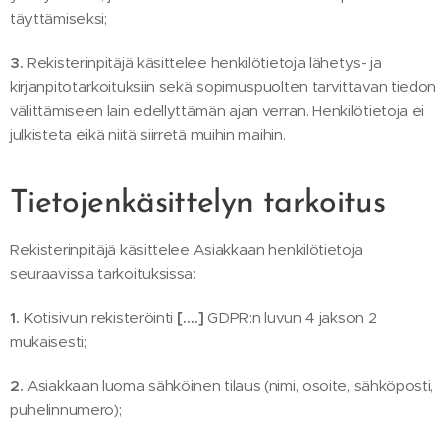
täyttämiseksi;
3.
Rekisterinpitäjä käsittelee henkilötietoja lähetys- ja
kirjanpitotarkoituksiin sekä sopimuspuolten tarvittavan tiedon
välittämiseen lain edellyttämän ajan verran. Henkilötietoja ei
julkisteta eikä niitä siirretä muihin maihin.
Tietojenkäsittelyn tarkoitus
Rekisterinpitäjä käsittelee Asiakkaan henkilötietoja
seuraavissa tarkoituksissa:
1.
Kotisivun rekisteröinti
[….]
GDPR:n luvun 4 jakson 2
mukaisesti;
2.
Asiakkaan luoma sähköinen tilaus (nimi, osoite, sähköposti,
puhelinnumero);