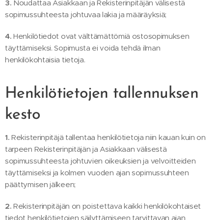
3.
Noudattaa Asiakkaan ja Rekisterinpitäjän välisestä
sopimussuhteesta johtuvaa lakia ja määräyksiä;
4.
Henkilötiedot ovat välttämättömiä ostosopimuksen
täyttämiseksi. Sopimusta ei voida tehdä ilman
henkilökohtaisia tietoja.
Henkilötietojen tallennuksen
kesto
1.
Rekisterinpitäjä tallentaa henkilötietoja niin kauan kuin on
tarpeen Rekisterinpitäjän ja Asiakkaan välisestä
sopimussuhteesta johtuvien oikeuksien ja velvoitteiden
täyttämiseksi ja kolmen vuoden ajan sopimussuhteen
päättymisen jälkeen;
2.
Rekisterinpitäjän on poistettava kaikki henkilökohtaiset
tiedot henkilötietojen säilyttämiseen tarvittavan ajan