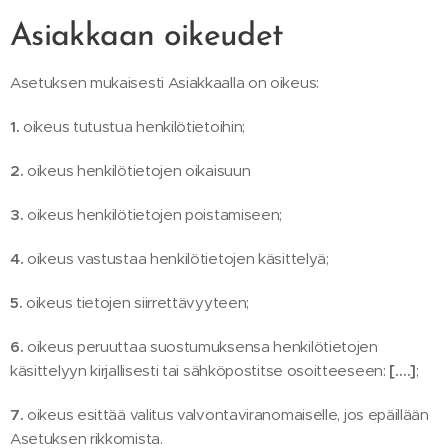
Asiakkaan oikeudet
Asetuksen mukaisesti Asiakkaalla on oikeus:
1.
oikeus tutustua henkilötietoihin;
2.
oikeus henkilötietojen oikaisuun
3.
oikeus henkilötietojen poistamiseen;
4.
oikeus vastustaa henkilötietojen käsittelyä;
5.
oikeus tietojen siirrettävyyteen;
6.
oikeus peruuttaa suostumuksensa henkilötietojen
käsittelyyn kirjallisesti tai sähköpostitse osoitteeseen:
[….]
;
7.
oikeus esittää valitus valvontaviranomaiselle, jos epäillään
Asetuksen rikkomista.