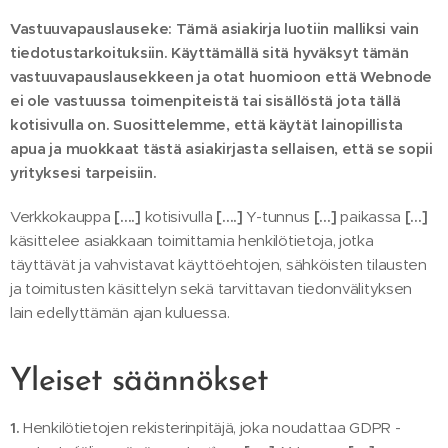
Vastuuvapauslauseke: Tämä asiakirja luotiin malliksi vain
tiedotustarkoituksiin. Käyttämällä sitä hyväksyt tämän
vastuuvapauslausekkeen ja otat huomioon että Webnode
ei ole vastuussa toimenpiteistä tai sisällöstä jota tällä
kotisivulla on. Suosittelemme, että käytät lainopillista
apua ja muokkaat tästä asiakirjasta sellaisen, että se sopii
yrityksesi tarpeisiin.
Verkkokauppa
[….]
kotisivulla
[….]
Y-tunnus
[…]
paikassa
[…]
käsittelee asiakkaan toimittamia henkilötietoja, jotka
täyttävät ja vahvistavat käyttöehtojen, sähköisten tilausten
ja toimitusten käsittelyn sekä tarvittavan tiedonvälityksen
lain edellyttämän ajan kuluessa.
Yleiset säännökset
1.
Henkilötietojen rekisterinpitäjä, joka noudattaa GDPR -